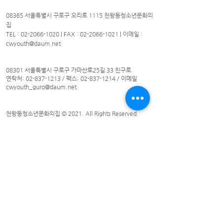
08365 서울특별시 구로구 오리로 1115 천왕동청소년문화의
집
TEL :
02-2066-1020
| FAX :
02-2066-1021
| 이메일 :
cwyouth@daum.net
08301 서울특별시 구로구 가마산로25길 33 친구로
연락처:
02-837-1213
/ 팩스:
02-837-1214
/ 이메일
cwyouth_guro@daum.net
천왕동청소년문화의집 © 2021. All Rights Reserved.
​천왕동청소년문화의집
화 ~토 : 09시~21시
일요일 : 10시~18시
휴관일 : 월요일 및 법정공휴일