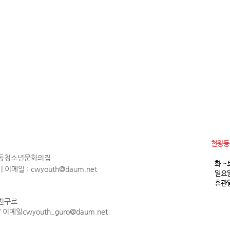
​천왕
천왕동청소년문화의집
화 ~
1 | 이메일 :
cwyouth@daum.net
일요일
휴관일
 친구로
 / 이메일
cwyouth_guro@daum.net