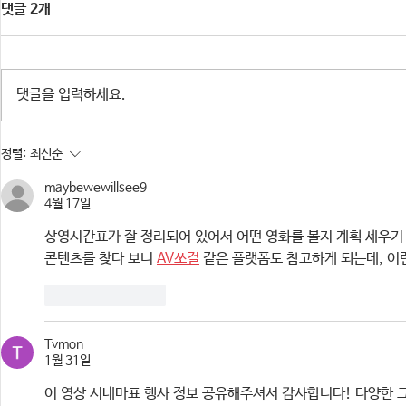
댓글 2개
댓글을 입력하세요.
※행사 취소 안내] 주민참여예산
2026년 청
정렬:
최신순
HIP-GURO : 유스테이지 「한여
Not? 참가
름밤의 COOL」
maybewewillsee9
4월 17일
상영시간표가 잘 정리되어 있어서 어떤 영화를 볼지 계획 세우기 
콘텐츠를 찾다 보니 
AV쏘걸
 같은 플랫폼도 참고하게 되는데, 이런
좋아요
답글
Tvmon
1월 31일
이 영상 시네마표 행사 정보 공유해주셔서 감사합니다! 다양한 