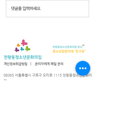
2026년 청소년참여예산제
2026년 천왕동
댓글을 입력하세요.
Why Not? 참가청소년 모집
집 8월 휴관안내
개인정보취급방침
ㅣ
관리자에게 메일 문의
08365 서울특별시 구로구 오리로 1115 천왕동청소년문화의
집
TEL :
02-2066-1020
| FAX :
02-2066-1021
| 이메일 :
cwyouth@daum.net
08301 서울특별시 구로구 가마산로25길 33 친구로
연락처:
02-837-1213
/ 팩스:
02-837-1214
/ 이메일
cwyouth_guro@daum.net