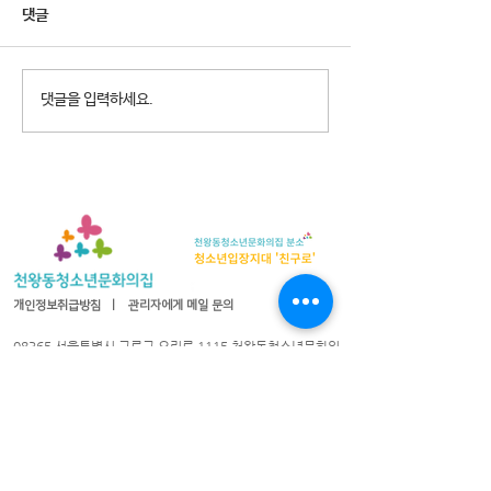
댓글
2026년 청소년참여예산제
2026년 천왕동
댓글을 입력하세요.
Why Not? 참가청소년 모집
집 8월 휴관안내
개인정보취급방침
ㅣ
관리자에게 메일 문의
08365 서울특별시 구로구 오리로 1115 천왕동청소년문화의
집
TEL :
02-2066-1020
| FAX :
02-2066-1021
| 이메일 :
cwyouth@daum.net
08301 서울특별시 구로구 가마산로25길 33 친구로
연락처:
02-837-1213
/ 팩스:
02-837-1214
/ 이메일