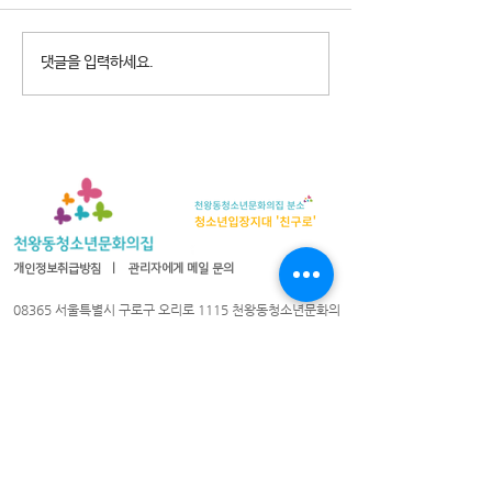
2026년 청소년참여예산제
2026년 천왕동
댓글을 입력하세요.
Why Not? 참가청소년 모집
집 8월 휴관안내
개인정보취급방침
ㅣ
관리자에게 메일 문의
08365 서울특별시 구로구 오리로 1115 천왕동청소년문화의
집
TEL :
02-2066-1020
| FAX :
02-2066-1021
| 이메일 :
cwyouth@daum.net
08301 서울특별시 구로구 가마산로25길 33 친구로
연락처:
02-837-1213
/ 팩스:
02-837-1214
/ 이메일
cwyouth_guro@daum.net