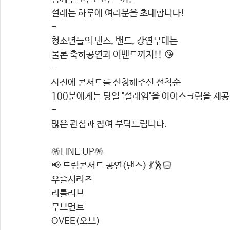
설레는 하루에 여러분을 초대합니다!
-
청소년들의 댄스, 밴드, 강연무대는 
물론 축하공연과 이벤트까지!! 😘
-  
사전에 콘서트를 신청해주신 선착순 
100분에게는 당일 "설레임"을 아이스크림을 제공
- 
많은 관심과 참여 부탁드립니다.
🪅LINE UP🪅 
📢 드림콘서트 공연(댄스) 💃🕺🏻
우즐시리즈
리틀리브
무브먼트
OVEE(오브)