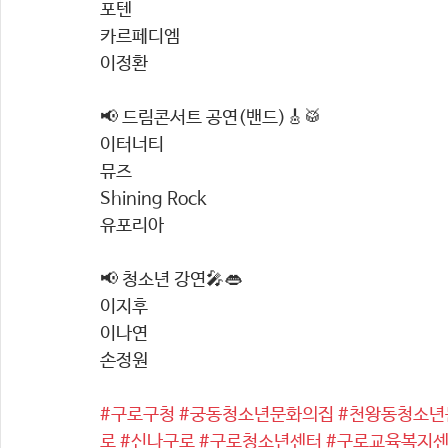
포텐
카르페디엠
이정환
📢 드림콘서트 공연(밴드)🎸🥁
이터너티
뮤즈
Shining Rock
유포리아
📢 청소년 강연🎤👄
이지후
이나연
손정원
#구로구청
#궁동청소년문화의집
#천왕동청소년
로
#신나구로
#구로청소년센터
#구로교육복지