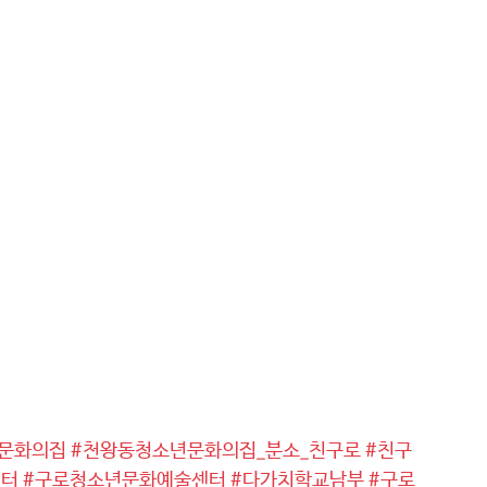
문화의집
#천왕동청소년문화의집_분소_친구로
#친구
센터
#구로청소년문화예술센터
#다가치학교남부
#구로