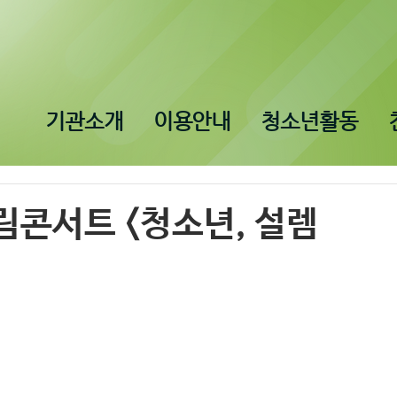
기관소개
이용안내
청소년활동
드림콘서트 <청소년, 설렘