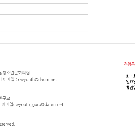
소년참여예산제 Why
2026년 천왕동청소년문화의집
청소년 모집
월 휴관안내
​천왕
천왕동청소년문화의집
화 ~
1 | 이메일 :
cwyouth@daum.net
일요일
휴관일
 친구로
 / 이메일
cwyouth_guro@daum.net
served.