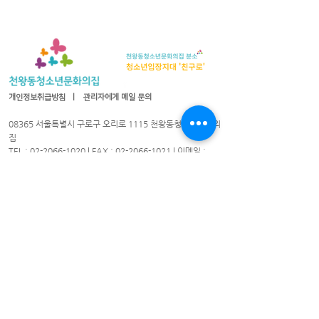
개인정보취급방침
ㅣ
관리자에게 메일 문의
08365 서울특별시 구로구 오리로 1115 천왕동청소년문화의
집
TEL :
02-2066-1020
| FAX :
02-2066-1021
| 이메일 :
cwyouth@daum.net
08301 서울특별시 구로구 가마산로25길 33 친구로
연락처:
02-837-1213
/ 팩스:
02-837-1214
/ 이메일
cwyouth_guro@daum.net
천왕동청소년문화의집 © 2021. All Rights Reserved.