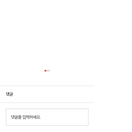
댓글
2026년 청소년참여예산제
2026년 천왕동
댓글을 입력하세요.
Why Not? 참가청소년 모집
집 8월 휴관안내