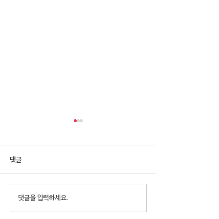
댓글
2026년 청소년참여예산제
2026년 천왕동
댓글을 입력하세요.
Why Not? 참가청소년 모집
집 8월 휴관안내