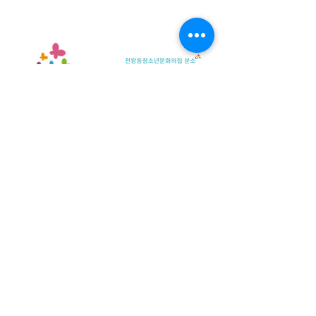
개인정보취급방침
ㅣ
관리자에게 메일 문의
08365 서울특별시 구로구 오리로 1115 천왕동청소년문화의
집
TEL :
02-2066-1020
| FAX :
02-2066-1021
| 이메일 :
cwyouth@daum.net
08301 서울특별시 구로구 가마산로25길 33 친구로
연락처:
02-837-1213
/ 팩스:
02-837-1214
/ 이메일
cwyouth_guro@daum.net
천왕동청소년문화의집 © 2021. All Rights Reserved.