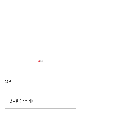
댓글
2026년 청소년참여예산제
2026년 천왕동
댓글을 입력하세요.
Why Not? 참가청소년 모집
집 8월 휴관안내