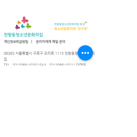
개인정보취급방침
ㅣ
관리자에게 메일 문의
08365 서울특별시 구로구 오리로 1115 천왕동청소년문화의
집
TEL :
02-2066-1020
| FAX :
02-2066-1021
| 이메일 :
cwyouth@daum.net
08301 서울특별시 구로구 가마산로25길 33 친구로
연락처:
02-837-1213
/ 팩스:
02-837-1214
/ 이메일
cwyouth_guro@daum.net
천왕동청소년문화의집 © 2021. All Rights Reserved.