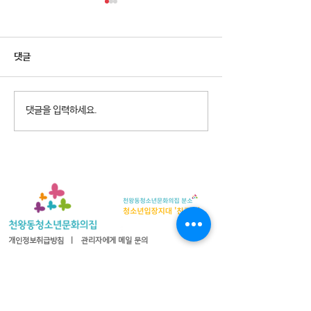
댓글
2026년 청소년참여예산제
2026년 천왕동
댓글을 입력하세요.
Why Not? 참가청소년 모집
집 8월 휴관안내
개인정보취급방침
ㅣ
관리자에게 메일 문의
08365 서울특별시 구로구 오리로 1115 천왕동청소년문화의
집
TEL :
02-2066-1020
| FAX :
02-2066-1021
| 이메일 :
cwyouth@daum.net