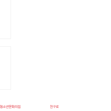
]
등
동청소년문화의집
친구로