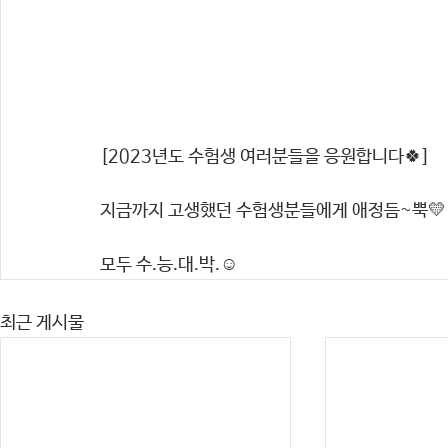
[2023년도 수험생 여러분들을 응원합니다🍀]
지금까지 고생했던 수험생분들에게 애정듬~뿍
모두 수.능.대.박.☺️
최근 게시물