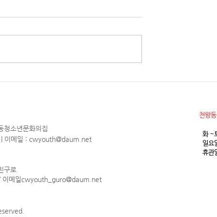
소년참여예산제 Why
2026년 천왕동청소년문화의집
청소년 모집
월 휴관안내
​천왕
천왕동청소년문화의집
화 ~
1 | 이메일 :
cwyouth@daum.net
일요일
휴관일
 친구로
 / 이메일
cwyouth_guro@daum.net
served.