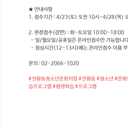
★ 안내사항 
1. 접수기간 : 4/23(토) 오전 10시~4/28(목) 
2. 현장접수(감면) : 화~토요일 10:00~18:00 
  - 일/월요일/공휴일은 온라인접수만 가능합니다
  - 점심시간(12~13시)에는 온라인접수 이용 
문의 : 02-2066-1020
#천왕동청소년문화의집
#천왕동
#청소년
#문화
습프로그램
#평생학습
#프로그램