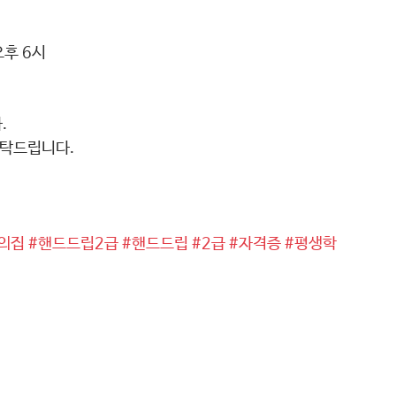
오후 6시
.
부탁드립니다.
의집
#핸드드립2급
#핸드드립
#2급
#자격증
#평생학