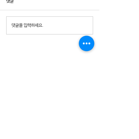
댓글
2026년 청소년참여예산제
2026년 천왕동
댓글을 입력하세요.
Why Not? 참가청소년 모집
집 8월 휴관안내
개인정보취급방침
ㅣ
관리자에게 메일 문의
08365 서울특별시 구로구 오리로 1115 천왕동청소년문화의
집
TEL :
02-2066-1020
| FAX :
02-2066-1021
| 이메일 :
cwyouth@daum.net
08301 서울특별시 구로구 가마산로25길 33 친구로
연락처:
02-837-1213
/ 팩스:
02-837-1214
/ 이메일