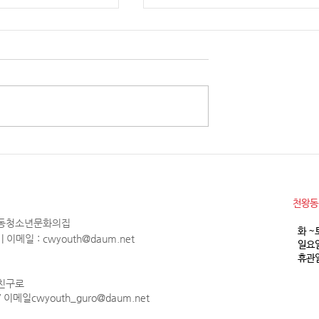
소년참여예산제 Why
2026년 천왕동청소년문화의집
청소년 모집
월 휴관안내
​천왕
천왕동청소년문화의집
화 ~
1 | 이메일 :
cwyouth@daum.net
일요일
휴관일
 친구로
 / 이메일
cwyouth_guro@daum.net