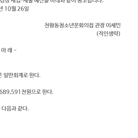
경정 세입·세출 예산을 아래와 같이 공고합니다.
년 10월 26일
천왕동청소년문화의집 관장 이세민
(직인생략)
 아 래 -
 일반회계로 한다.
689,591천원으로 한다.
 다음과 같다.