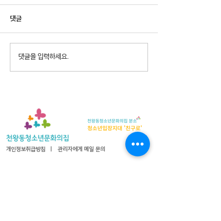
댓글
2026년 청소년참여예산제
2026년 천왕동
댓글을 입력하세요.
Why Not? 참가청소년 모집
집 8월 휴관안내
개인정보취급방침
ㅣ
관리자에게 메일 문의
08365 서울특별시 구로구 오리로 1115 천왕동청소년문화의
집
TEL :
02-2066-1020
| FAX :
02-2066-1021
| 이메일 :
cwyouth@daum.net