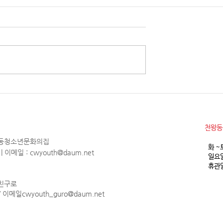
소년참여예산제 Why
2026년 천왕동청소년문화의집
청소년 모집
월 휴관안내
​천왕
천왕동청소년문화의집
화 ~
1 | 이메일 :
cwyouth@daum.net
일요일
휴관일
 친구로
 / 이메일
cwyouth_guro@daum.net