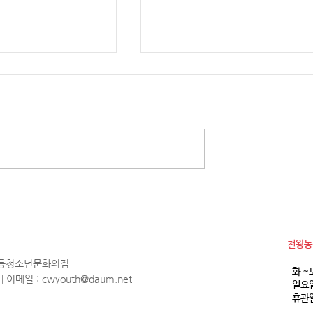
소년참여예산제 Why
2026년 천왕동청소년문화의집
청소년 모집
월 휴관안내
​천왕
천왕동청소년문화의집
화 ~
1 | 이메일 :
cwyouth@daum.net
일요일
휴관일