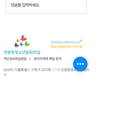
2026년 청소년참여예산제
2026년 천왕동
댓글을 입력하세요.
Why Not? 참가청소년 모집
집 8월 휴관안내
개인정보취급방침
ㅣ
관리자에게 메일 문의
08365 서울특별시 구로구 오리로 1115 천왕동청소년문화의
집
TEL :
02-2066-1020
| FAX :
02-2066-1021
| 이메일 :
cwyouth@daum.net
08301 서울특별시 구로구 가마산로25길 33 친구로
연락처:
02-837-1213
/ 팩스:
02-837-1214
/ 이메일
cwyouth_guro@daum.net
천왕동청소년문화의집 © 2021. All Rights Reserved.