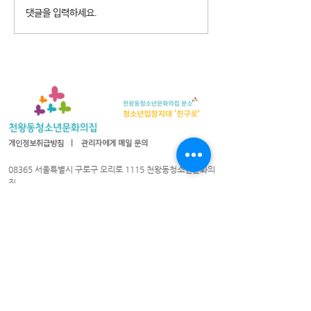
2026년 청소년참여예산제
2026년 천왕동
댓글을 입력하세요.
Why Not? 참가청소년 모집
집 8월 휴관안내
개인정보취급방침
ㅣ
관리자에게 메일 문의
08365 서울특별시 구로구 오리로 1115 천왕동청소년문화의
집
TEL :
02-2066-1020
| FAX :
02-2066-1021
| 이메일 :
cwyouth@daum.net
08301 서울특별시 구로구 가마산로25길 33 친구로
연락처:
02-837-1213
/ 팩스:
02-837-1214
/ 이메일
cwyouth_guro@daum.net
천왕동청소년문화의집 © 2021. All Rights Reserved.