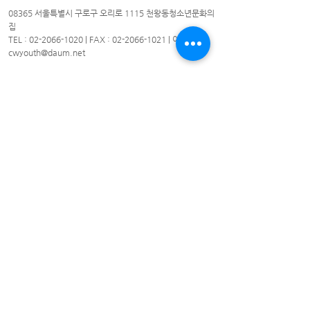
08365 서울특별시 구로구 오리로 1115 천왕동청소년문화의
집
TEL :
02-2066-1020
| FAX :
02-2066-1021
| 이메일 :
cwyouth@daum.net
08301 서울특별시 구로구 가마산로25길 33 친구로
연락처:
02-837-1213
/ 팩스:
02-837-1214
/ 이메일
cwyouth_guro@daum.net
천왕동청소년문화의집 © 2021. All Rights Reserved.
​천왕동청소년문화의집
화 ~토 : 09시~21시
일요일 : 10시~18시
휴관일 : 월요일 및 법정공휴일