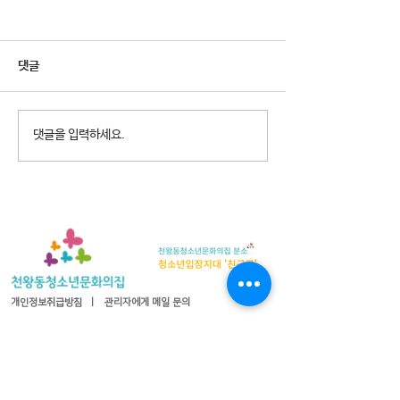
댓글
2026년 청소년참여예산제
2026년 천왕동
댓글을 입력하세요.
Why Not? 참가청소년 모집
집 8월 휴관안내
개인정보취급방침
ㅣ
관리자에게 메일 문의
08365 서울특별시 구로구 오리로 1115 천왕동청소년문화의
집
TEL :
02-2066-1020
| FAX :
02-2066-1021
| 이메일 :
cwyouth@daum.net