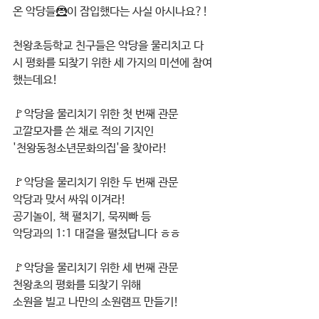
온 악당들🦹이 잠입했다는 사실 아시나요?!
천왕초등학교 친구들은 악당을 물리치고 다
시 평화를 되찾기 위한 세 가지의 미션에 참여
했는데요!
🚩악당을 물리치기 위한 첫 번째 관문
고깔모자를 쓴 채로 적의 기지인
'천왕동청소년문화의집'을 찾아라!
🚩악당을 물리치기 위한 두 번째 관문
악당과 맞서 싸워 이겨라!
공기놀이, 책 펼치기, 묵찌빠 등
악당과의 1:1 대결을 펼쳤답니다 ㅎㅎ
🚩악당을 물리치기 위한 세 번째 관문
천왕초의 평화를 되찾기 위해
소원을 빌고 나만의 소원램프 만들기!