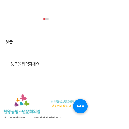
댓글
2026년 청소년참여예산제
2026년 천왕동
댓글을 입력하세요.
Why Not? 참가청소년 모집
집 8월 휴관안내
개인정보취급방침
ㅣ
관리자에게 메일 문의
08365 서울특별시 구로구 오리로 1115 천왕동청소년문화의