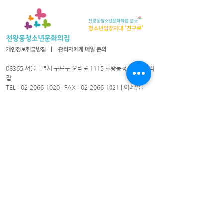
개인정보취급방침
ㅣ
관리자에게 메일 문의
08365 서울특별시 구로구 오리로 1115 천왕동청소년문화의
집
TEL :
02-2066-1020
| FAX :
02-2066-1021
| 이메일 :
cwyouth@daum.net
08301 서울특별시 구로구 가마산로25길 33 친구로
연락처:
02-837-1213
/ 팩스:
02-837-1214
/ 이메일
cwyouth_guro@daum.net
천왕동청소년문화의집 © 2021. All Rights Reserved.
​천왕동청소년문화의집