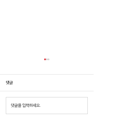
댓글
2026년 청소년참여예산제
2026년 천왕동
댓글을 입력하세요.
Why Not? 참가청소년 모집
집 8월 휴관안내