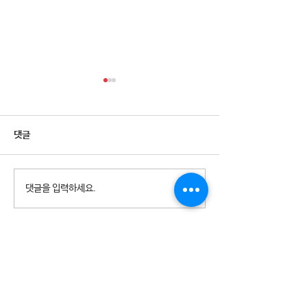
댓글
2026년 청소년참여예산제
2026년 천왕동
댓글을 입력하세요.
Why Not? 참가청소년 모집
집 8월 휴관안내