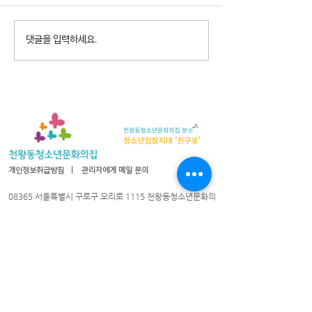
2026년 청소년참여예산제
2026년 천왕동
댓글을 입력하세요.
Why Not? 참가청소년 모집
집 8월 휴관안내
개인정보취급방침
ㅣ
관리자에게 메일 문의
08365 서울특별시 구로구 오리로 1115 천왕동청소년문화의
집
TEL :
02-2066-1020
| FAX :
02-2066-1021
| 이메일 :
cwyouth@daum.net
08301 서울특별시 구로구 가마산로25길 33 친구로
연락처:
02-837-1213
/ 팩스:
02-837-1214
/ 이메일
cwyouth_guro@daum.net