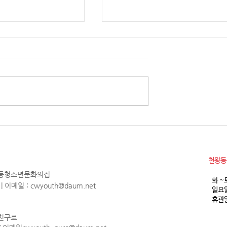
소년참여예산제 Why
2026년 천왕동청소년문화의집
청소년 모집
월 휴관안내
​천왕
천왕동청소년문화의집
화 ~
1 | 이메일 :
cwyouth@daum.net
일요일
휴관일
 친구로