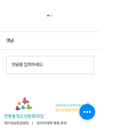
댓글
2026년 청소년참여예산제
2026년 천왕동
댓글을 입력하세요.
Why Not? 참가청소년 모집
집 8월 휴관안내
개인정보취급방침
ㅣ
관리자에게 메일 문의
08365 서울특별시 구로구 오리로 1115 천왕동청소년문화의