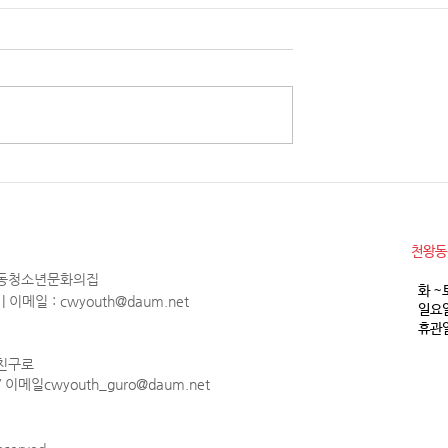
소년참여예산제 Why
2026년 천왕동청소년문화의집
청소년 모집
월 휴관안내
​천왕
천왕동청소년문화의집
화 ~
1 | 이메일 :
cwyouth@daum.net
일요일
휴관일
 친구로
 / 이메일
cwyouth_guro@daum.net