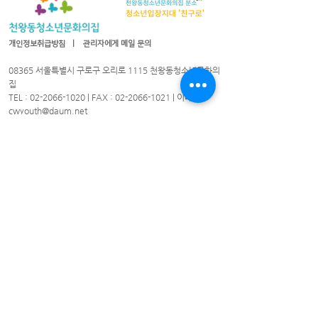
개인정보취급방침
ㅣ
관리자에게 메일 문의
08365 서울특별시 구로구 오리로 1115 천왕동청소년문화의
집
TEL :
02-2066-1020
| FAX :
02-2066-1021
| 이메일 :
cwyouth@daum.net
08301 서울특별시 구로구 가마산로25길 33 친구로
연락처:
02-837-1213
/ 팩스:
02-837-1214
/ 이메일
cwyouth_guro@daum.net
천왕동청소년문화의집 © 2021. All Rights Reserved.
​천왕동청소년문화의집
화 ~토 : 09시~21시