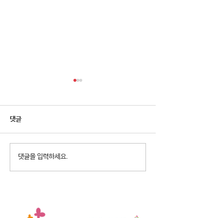
댓글
2026년 청소년참여예산제
2026년 천왕동
댓글을 입력하세요.
Why Not? 참가청소년 모집
집 8월 휴관안내