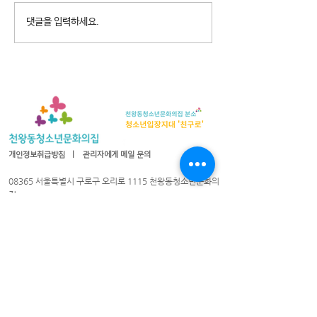
2026년 청소년참여예산제
2026년 천왕동
댓글을 입력하세요.
Why Not? 참가청소년 모집
집 8월 휴관안내
개인정보취급방침
ㅣ
관리자에게 메일 문의
08365 서울특별시 구로구 오리로 1115 천왕동청소년문화의
집
TEL :
02-2066-1020
| FAX :
02-2066-1021
| 이메일 :
cwyouth@daum.net
08301 서울특별시 구로구 가마산로25길 33 친구로
연락처:
02-837-1213
/ 팩스:
02-837-1214
/ 이메일
cwyouth_guro@daum.net