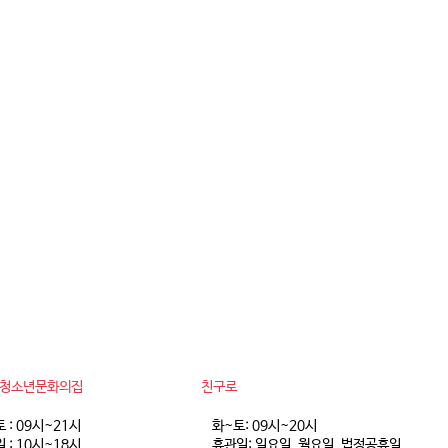
동청소년문화의집
친구로
토 : 09시~21시
화~토: 09시~20시
 : 10시~18시
휴관일: 일요일, 월요일, 법정공휴일