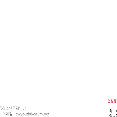
​천왕
천왕동청소년문화의집
화 ~
1 | 이메일 :
cwyouth@daum.net
일요일