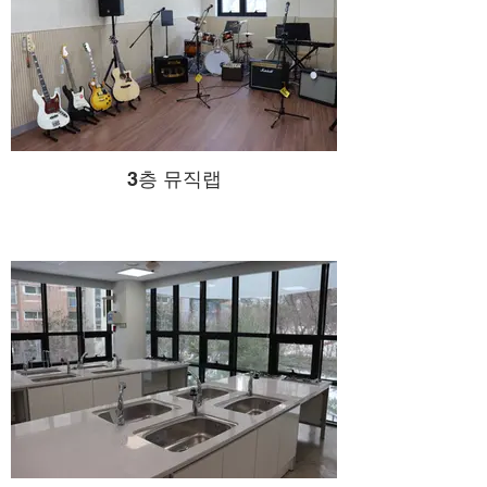
3층 뮤직랩