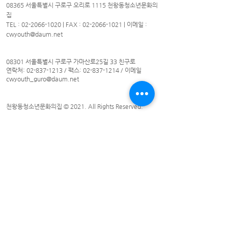
08365 서울특별시 구로구 오리로 1115 천왕동청소년문화의
집
TEL :
02-2066-1020
| FAX :
02-2066-1021
| 이메일 :
cwyouth@daum.net
08301 서울특별시 구로구 가마산로25길 33 친구로
연락처:
02-837-1213
/ 팩스:
02-837-1214
/ 이메일
cwyouth_guro@daum.net
천왕동청소년문화의집 © 2021. All Rights Reserved.
​천왕동청소년문화의집
화 ~토 : 09시~21시
일요일 : 10시~18시
휴관일 : 월요일 및 법정공휴일