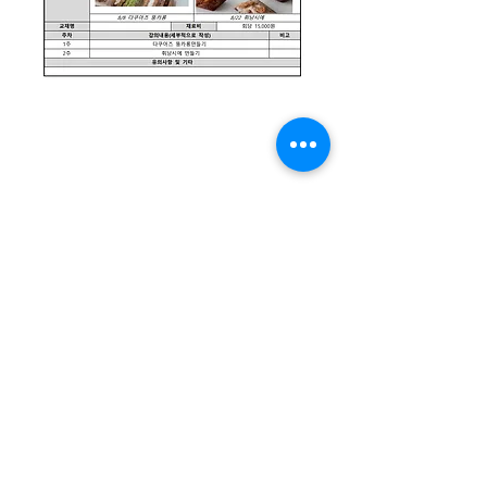
개인정보취급방침
ㅣ
관리자에게 메일 문의
08365 서울특별시 구로구 오리로 1115 천왕동청소년문화의
집
TEL :
02-2066-1020
| FAX :
02-2066-1021
| 이메일 :
cwyouth@daum.net
08301 서울특별시 구로구 가마산로25길 33 친구로
연락처:
02-837-1213
/ 팩스:
02-837-1214
/ 이메일
cwyouth_guro@daum.net