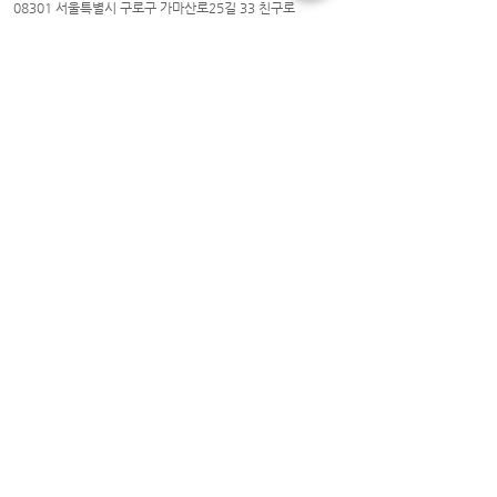
08301 서울특별시 구로구 가마산로25길 33 친구로
연락처:
02-837-1213
/ 팩스:
02-837-1214
/ 이메일
cwyouth_guro@daum.net
천왕동청소년문화의집 © 2021. All Rights Reserved.
​천왕동청소년문화의집
화 ~토 : 09시~21시
일요일 : 10시~18시
휴관일 : 월요일 및 법정공휴일
친구로
화~토: 09시~20시
휴관일: 일요일, 월요일, 법정공휴